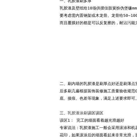
一、乳胶漆刷多厚
乳胶漆及壁纸给10场供摆佳肢簧扮伪堡镰m
要考虑需内置钢架或木龙骨。龙骨给50~10
而且覆膜好的都是可以反复擦的，耐沾污能
二、刷内墙的乳胶漆是刷厚点好还是刷薄点
后多刷几遍
根据装饰装修施工质量验收规范G
底、接痕、色差等现象，满足上述要求即可
三、
乳胶漆涂刷
误区
误区
误区
1：
 完工的墙面看着越光滑越好
专家说法：乳胶漆施工一般会采用滚涂和机
花印，如果滚涂后的墙面看起来非常光滑，