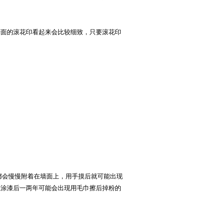
墙面的滚花印看起来会比较细致，只要滚花印
都会慢慢附着在墙面上，用手摸后就可能出现
在涂漆后一两年可能会出现用毛巾擦后掉粉的