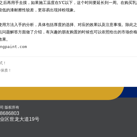
时之后再用手去摸，如果施工温度在5℃以下，这个时间要延长到一周。在购买
较低的漆耐擦性较差，更容易出现掉粉现象。
使用方法入手的分析，具体包括厚度的选择、对应的效果以及注意事项。除此
点问题解答方面做了介绍，有兴趣的朋友购置的时候也可以依照给出的市场价
效果。
ngpaint.com
式！
年保质！
公司 版权所有
8686803
业区世龙大道19号