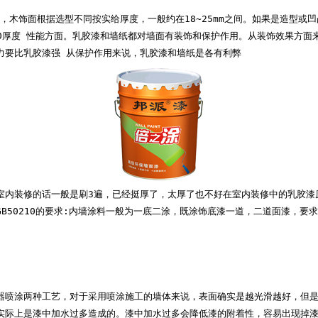
m，木饰面根据选型不同按实给厚度，一般约在18~25mm之间。如果是造型或
0厚度 
性能方面。乳胶漆和墙纸都对墙面有装饰和保护作用。
从装饰效果方面
力要比乳胶漆强 
从保护作用来说，乳胶漆和墙纸是各有利弊
室内
装修
的话一般是刷3遍，已经挺厚了，太厚了也不好
在室内装修中的乳胶漆
B50210的要求:内墙涂料一般为一底二涂，既涂饰底漆一道，二道面漆，要
。
器喷涂两种工艺，对于采用喷涂施工的墙体来说，表面确实是越光滑越好，但
实际上是漆中加水过多造成的。漆中加水过多会降低漆的附着性，容易出现掉