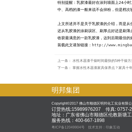
特别提醒：乳胶漆最好在涂到墙面上24小
中、高档的漆一般来说不会掉粉，但是档次
上文所述并不是关于乳胶漆的介绍，而是从
还从乳胶漆的涂刷误区、刷厚点好还是刷薄
收获最满意的一款乳胶漆，达到后期最佳的
装载此文请加链接：
http://www.mingba
上一条：
水性木器漆干燥时间最快的5种干燥方
下一条：
掌握水性木器漆家具保养点？家具十
明邦集团
Copyright©2017 佛山市顺德区明邦化工实业有限
订货热线:15989976207 传真: 0757-2
地址：广东省佛山市顺德区伦教新塘工
服务热线：400-667-1898
粤ICP备12049904号
技术支持：印象互动