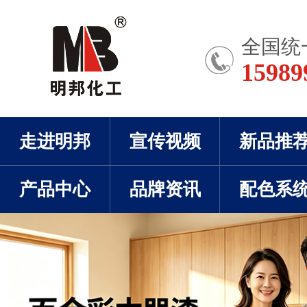
全国统
15989
走进明邦
宣传视频
新品推
产品中心
品牌资讯
配色系