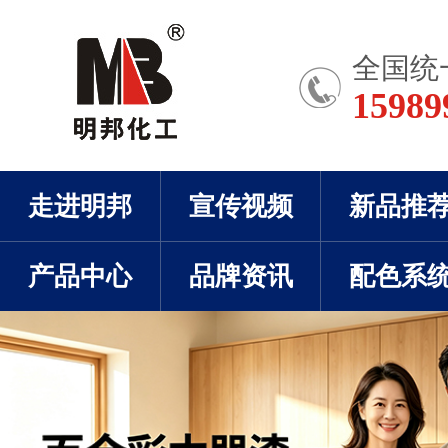
全国统
15989
走进明邦
宣传视频
新品推
产品中心
品牌资讯
配色系