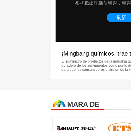
¡Mingbang químicos, trae t
El suministro de productos de la industria 
duradero de los sentimientos como punto de
para que los consumidores disfruten de la v
MARA DE