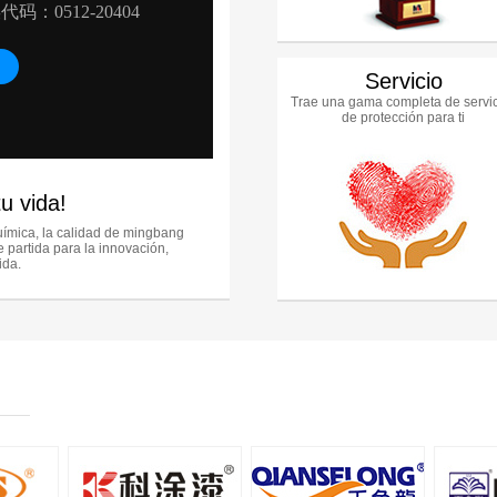
Servicio
Trae una gama completa de servi
de protección para ti
u vida!
química, la calidad de mingbang
 partida para la innovación,
ida.